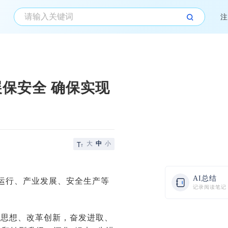
注
保安全 确保实现
大
中
小
AI总结
济运行、产业发展、安全生产等
记录阅读笔记
放思想、改革创新，奋发进取、