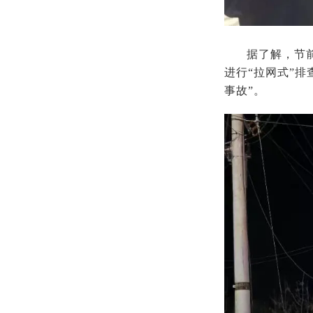
据了解，节
进行“拉网式”
事故”。