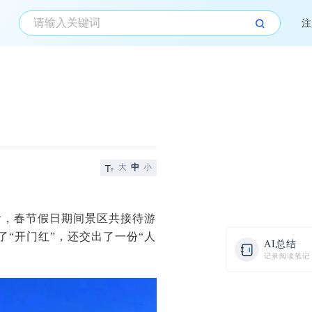
注
大
中
小
计，春节假日期间景区共接待游
了“开门红”，还交出了一份“人
AI总结
记录阅读笔记