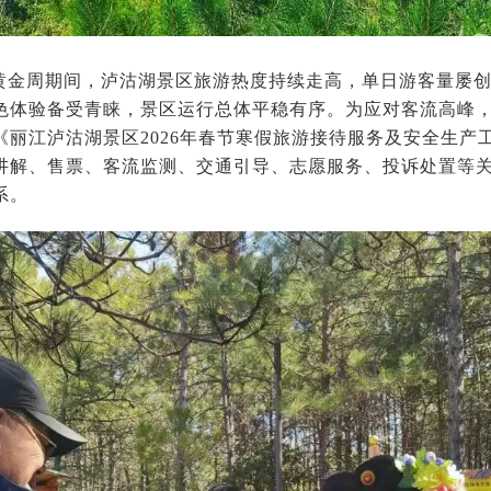
黄金周期间，泸沽湖景区旅游热度持续走高，单日游客量屡
色体验备受青睐，景区运行总体平稳有序。为应对客流高峰，
《丽江泸沽湖景区2026年春节寒假旅游接待服务及安全生产
讲解、售票、客流监测、交通引导、志愿服务、投诉处置等
系。