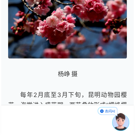
杨峥 摄
每年2月底至3月下旬，昆明动物园樱
花、海棠进入盛花期，两花叠放形成“螺峰樱
潮”盛景。因花型、颜色相似，被人们统称为
“樱潮”。