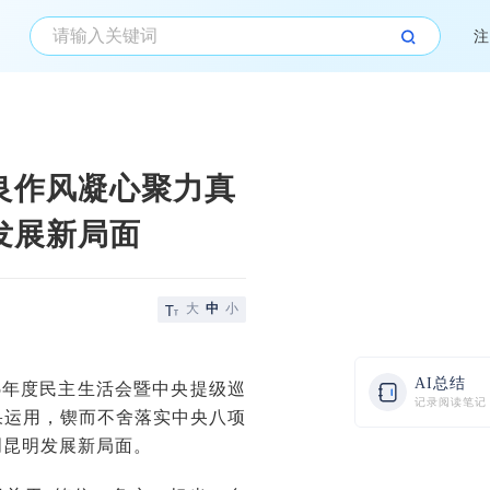
注
良作风凝心聚力真
发展新局面
大
中
小
AI总结
25年度民主生活会暨中央提级巡
记录阅读笔记
果运用，锲而不舍落实中央八项
创昆明发展新局面。