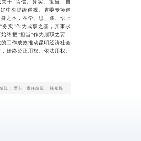
关于“笃信、务实、担当、自
抓好中央提级巡视、省委专项巡
立身之本，在学、思、践、悟上
“务实”作为成事之基，实事求
始终把“担当”作为履职之要，
在的工作成效推动昆明经济社会
辖，始终公正用权、依法用权、
编辑： 曹芸
责任编辑： 钱嘉榀