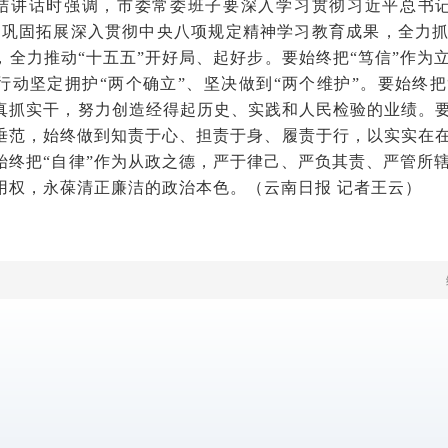
结讲话时强调，市委常委班子要深入学习贯彻习近平总书记
，巩固拓展深入贯彻中央八项规定精神学习教育成果，全力
，全力推动“十五五”开好局、起好步。要始终把“笃信”作为
行动坚定拥护“两个确立”、坚决做到“两个维护”。要始终把
真抓实干，努力创造经得起历史、实践和人民检验的业绩。要
垂范，始终做到知责于心、担责于身、履责于行，以实实在
始终把“自律”作为从政之德，严于律己、严负其责、严管所
用权，永葆清正廉洁的政治本色。（云南日报 记者王云）