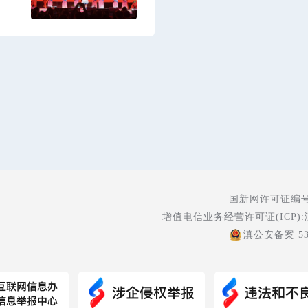
国新网许可证编号:5
增值电信业务经营许可证(ICP):
滇公安备案 530