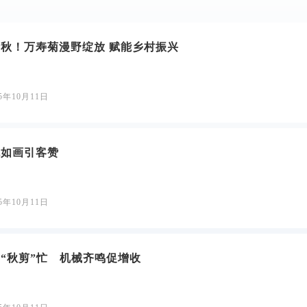
秋！万寿菊漫野绽放 赋能乡村振兴
25年10月11日
色如画引客赞
25年10月11日
“秋剪”忙 机械齐鸣促增收