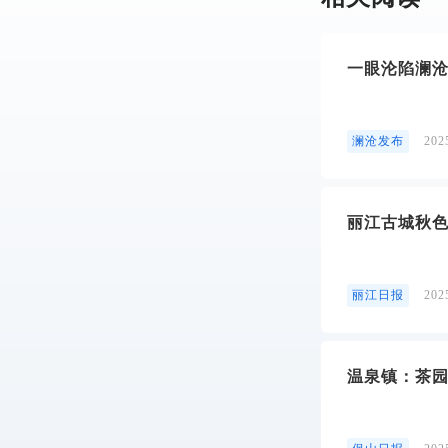
一眼沦陷澜沧
澜沧发布
20
丽江古城秋
丽江日报
20
温泉镇：茶园