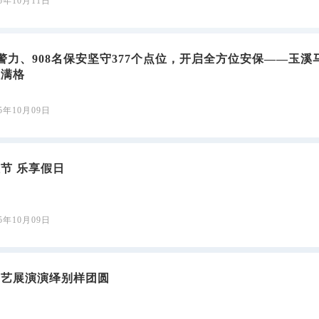
25年10月11日
名警力、908名保安坚守377个点位，开启全方位安保——玉溪
程满格
25年10月09日
节 乐享假日
25年10月09日
文艺展演演绎别样团圆