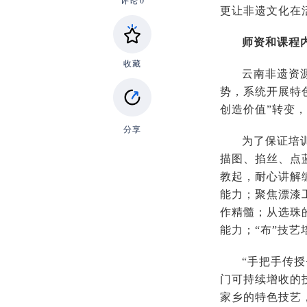
评论
0
更让非遗文化在
师资和课程内
收藏
云南非遗资
势，系统开展特
创造价值”转变，
分享
为了保证培
描图、掐丝、点
教起，耐心讲解
能力；聚焦漂漆
作精髓；从选珠
能力；“布”技
“手把手传
门可持续增收的
家乡的特色技艺