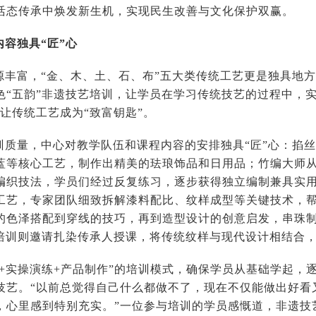
活态传承中焕发新生机，实现民生改善与文化保护双赢。
容独具“匠”心
源丰富，“金、木、土、石、布”五大类传统工艺更是独具地
色“五韵”非遗技艺培训，让学员在学习传统技艺的过程中，实
让传统工艺成为“致富钥匙”。
训质量，中心对教学队伍和课程内容的安排独具“匠”心：掐
蓝等核心工艺，制作出精美的珐琅饰品和日用品；竹编大师
编织技法，学员们经过反复练习，逐步获得独立编制兼具实
工艺，专家团队细致拆解漆料配比、纹样成型等关键技术，
的色泽搭配到穿线的技巧，再到造型设计的创意启发，串珠
艺培训则邀请扎染传承人授课，将传统纹样与现代设计相结合
授+实操演练+产品制作”的培训模式，确保学员从基础学起，
技艺。“以前总觉得自己什么都做不了，现在不仅能做出好看
，心里感到特别充实。”一位参与培训的学员感慨道，非遗技