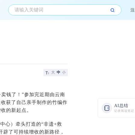
注
大
中
小
子卖钱了！”参加完近期由云南
姐收获了自己亲手制作的竹编作
AI总结
增收的新起点。
记录阅读笔记
中心）牵头打造的“非遗+救
开辟了可持续增收的新路径，