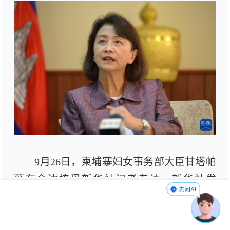
9月26日，柬埔寨妇女事务部大臣甘塔帕
薇在金边接受新华社记者专访。新华社发
（批隆摄）