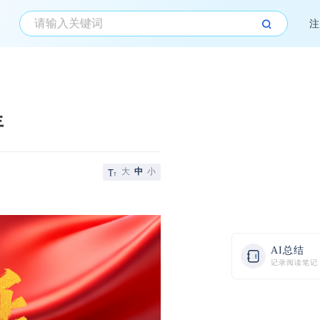
注
年
大
中
小
AI总结
记录阅读笔记