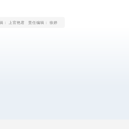
辑： 上官艳君
责任编辑： 徐婷