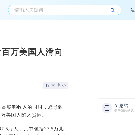
注
让百万美国人滑向
大
中
小
AI总结
推高联邦收入的同时，恐导致
记录阅读笔记
百万美国人陷入贫困。
.5万人，其中包括37.5万儿