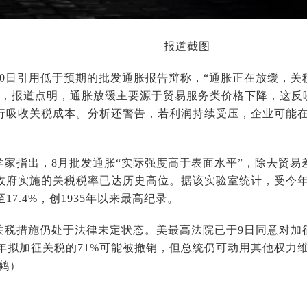
报道截图
10日引用低于预期的批发通胀报告辩称，“通胀正在放缓，
而，报道点明，通胀放缓主要源于贸易服务类价格下降，这反
行吸收关税成本。分析还警告，若利润持续受压，企业可能
学家指出，8月批发通胀“实际强度高于表面水平”，除去贸易
政府实施的关税税率已达历史高位。据该实验室统计，受今
17.4%，创1935年以来最高纪录。
关税措施仍处于法律未定状态。美最高法院已于9日同意对加
5年拟加征关税的71%可能被撤销，但总统仍可动用其他权力
鹤）