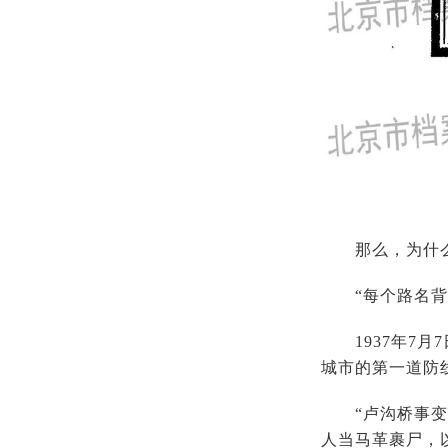
那么，为什么
“每个路名背后
1937年7月
城市的第一道防
“卢沟桥事变”
人当马革裹尸，