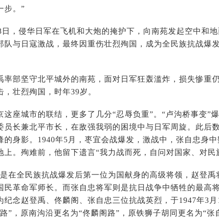
一步。”
28日，侵华日军在飞机和大炮的掩护下，向南苑发起空中和
部队与日寇激战，最终因重伤壮烈殉国，成为全民族抗战爆
部坚守北平城外的南苑，面对日军狂轰滥炸，损失惨重仍
击，壮烈殉国，时年39岁。
座城市的联结，更多了几分“忍辱负重”。“卢沟桥事变”
委员长兼北平市长，在敌强我弱的困境中与日军周旋。此后
锋的身影。1940年5月，枣宜会战爆发，激战中，张自忠身中
地上。殉难前，他留下遗言“我力战而死，自问对国家、对民
在全民族抗战爆发后第一位为国献身的高级将领，赵登禹
国民革命军师长。而张自忠将军则是抗日战争中牺牲的最高将
为纪念赵登禹、佟麟阁、张自忠三位抗战英烈，于1947年3月
路”，原南沟沿更名为“佟麟阁路”，原铁狮子胡同更名为“张