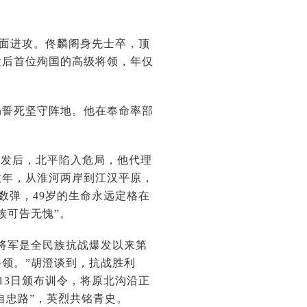
地面进攻。佟麟阁身先士卒，顶
发后首位殉国的高级将领，年仅
誓死坚守阵地。他在奉命率部
爆发后，北平陷入危局，他代理
数年，从淮河两岸到江汉平原，
数弹，49岁的生命永远定格在
族可告无愧”。
将军是全民族抗战爆发以来第
领。”胡澄谈到，抗战胜利
13日颁布训令，将原北沟沿正
自忠路”，英烈共铭青史。