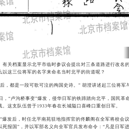
有关档案显示北平市临时参议会提出对三条道路进行改名
以这三位将军的名字来命名当时北平的街道呢？
，都是一段可歌可泣的殉国史诗。” 胡澄讲述起三位将军
7日，“卢沟桥事变”爆发，侵华日军的铁蹄踏向北平，国民革
线。这支队伍曾于1933年春在长城隘口喜峰口重创日军。
爆发后，时任北平南苑驻地指挥官的佟麟阁在全军将校会议
以死报国”，并以军部名义向全军官兵发布命令：“凡是日军