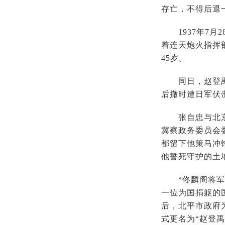
存亡，不得后退
1937年7月
着连天炮火指挥
45岁。
同日，赵登禹率
后撤时遭日军伏
张自忠与北京这
冀察政务委员会
都留下他策马冲
他誓死守护的土
“佟麟阁将军是
一位为国捐躯的
后，北平市政府
式更名为“赵登禹