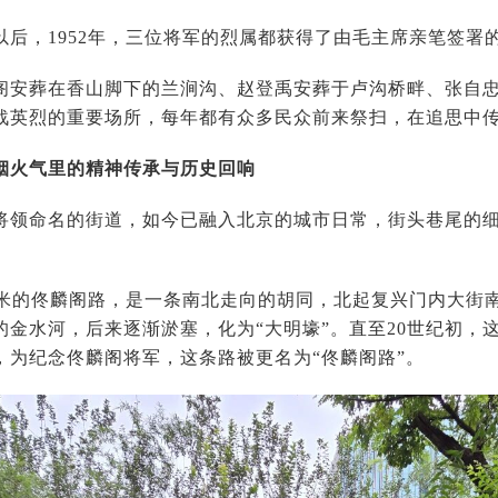
，1952年，三位将军的烈属都获得了由毛主席亲笔签署
葬在香山脚下的兰涧沟、赵登禹安葬于卢沟桥畔、张自忠
战英烈的重要场所，每年都有众多民众前来祭扫，在追思中
烟火气里的精神传承与历史回响
命名的街道，如今已融入北京的城市日常，街头巷尾的细
米的佟麟阁路，是一条南北走向的胡同，北起复兴门内大街
的金水河，后来逐渐淤塞，化为“大明壕”。直至20世纪初，
，为纪念佟麟阁将军，这条路被更名为“佟麟阁路”。