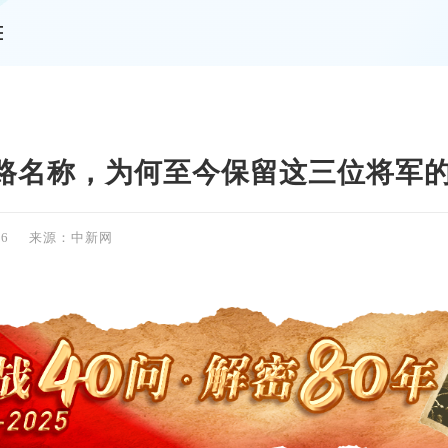
情
路名称，为何至今保留这三位将军
46
来源：中新网