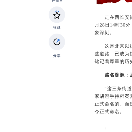
评论
0
走在西长安街，
月28日14时3
收藏
象深刻。
这是北京以抗战
些道路，已成为
分享
铭记着厚重的历
路名溯源：
“这三条街道的
家胡澄手持档案
正式命名的。而
令正式命名。