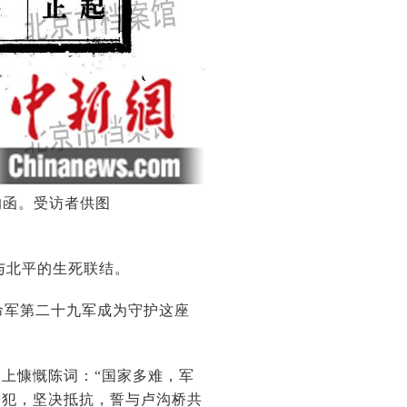
的函。受访者供图
与北平的生死联结。
命军第二十九军成为守护这座
上慷慨陈词：“国家多难，军
进犯，坚决抵抗，誓与卢沟桥共