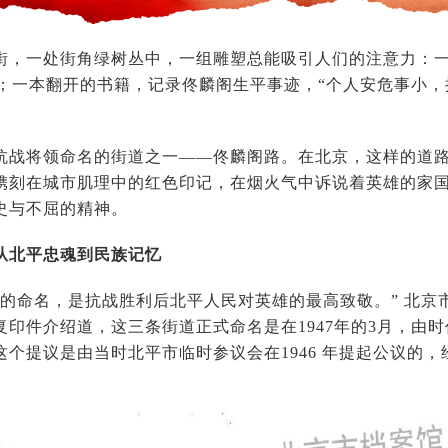
一处街角绿树丛中，一组雕塑总能吸引人们的注意力：一枚怀
0分；一本翻开的书籍，记录佟麟阁生平事迹，“个人安危事小，
将领命名的街道之一——佟麟阁路。在北京，这样的道路
镌刻在城市肌理中的红色印记，在烟火气中诉说着英雄的家
史与不屈的精神。
从北平忠魂到民族记忆
命名，是抗战胜利后北平人民对英雄的最高致敬。” 北京
复印件介绍道，这三条街道正式命名是在1947年的3月，由
这个提议是由当时北平市临时参议会在1946 年提起公议的