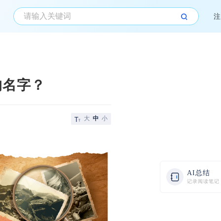
注
的名字？
大
中
小
AI总结
记录阅读笔记