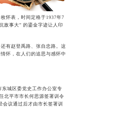
表，时间定格于1937年7
抗敌事大” 的鎏金字迹让人印
还有赵登禹路、张自忠路。这
国情怀，在人们的追思与感怀中
市东城区委党史工作办公室专
时任北平市市长何思源签署训令
，经会议通过后才由市长签署训