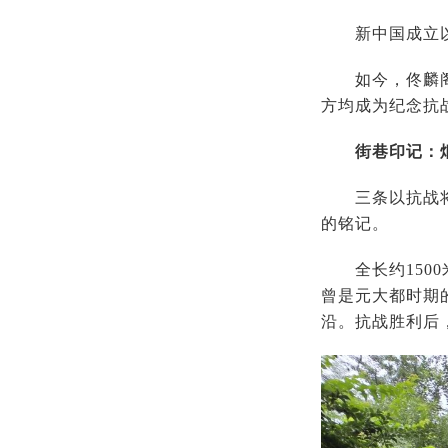
新中国成立以后
如今，佟麟阁安
方均成为纪念抗
街巷印记：
三条以抗战将领
的铭记。
全长约1500
曾是元大都时期
沿。抗战胜利后