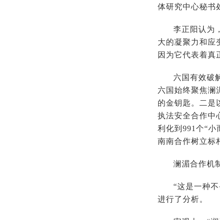
体研究中心秘书
李正阳认为
大的凝聚力和应
因为它代表着真
六国有效破
六国始终聚焦澜
的金钥匙。二是
执法安全合作中
利化到991个
南南合作树立标
澜湄合作机
“这是一种
进行了分析。