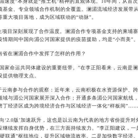
澜湄速度”本身就是“推土机”精神的直观体现。10年间，从首
项基金、专业领域合作机制的全覆盖。澜湄流域经济发展带
等重大项目落地，成为区域联动的“动脉”。
生项目深刻展现了合作温度。澜湄合作专项基金支持的柬埔
疫情期间中国向湄公河国家提供的疫苗援助，均是“小而美”
云南省在澜湄合作中发挥了怎样的作用？
湄国家命运共同体建设的重要纽带。”在李正阳看来，云南是
设提供物理支点。
于云南参与合作的观察：近年来，云南积极在水资源保护、
领域与湄公河国家展开深入合作；开通多条湄公河国家航线，
磨丁经济区成为跨境经济合作与区域经济一体化“样板间”…
向‘2.0版’加速跃升，这也是以云南为代表的地方省份提升
应继续发挥自身优势，在三方面持续发力。”李正阳建议，一
软硬联通”枢纽地位，提升区域物流效率。二是加快数字经济