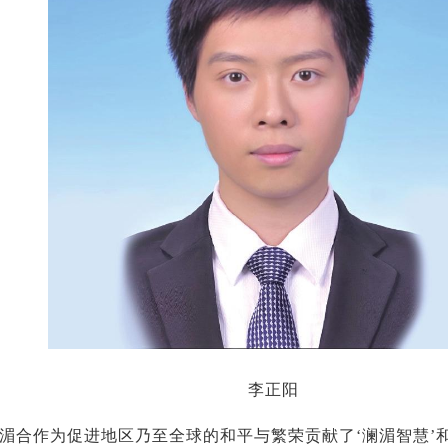
李正阳
澜湄合作为促进地区乃至全球的和平与繁荣贡献了‘澜湄智慧’和