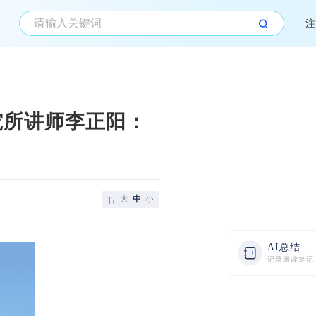
注
究所讲师李正阳：
大
中
小
AI总结
记录阅读笔记