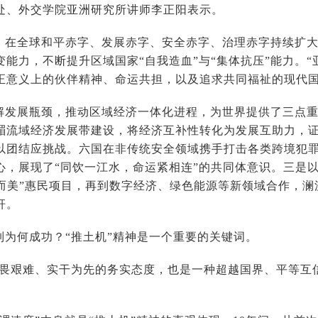
处、外交学院亚洲研究所讲师李正阳表示。
，在全球和平赤字、发展赤字、安全赤字、治理赤字持续扩
变能力，不断提升区域国家“自我造血”与“集体抗压”能力。
正意义上的伙伴精神、命运共担，以及追求共同福祉的现代国
解发展瓶颈，推动区域经济一体化进程，为世界提供了三点
湄流域经济发展带建设，将经济互补性转化为发展互助力，
以团结应挑战。六国在非传统安全领域携手打击各类跨境犯
心，展现了“同饮一江水，命运紧相连”的共同体意识。三是以
“小而美”惠民项目，再到数字经济、绿色能源等新领域合作，
杆。
制为何成功？“推土机”精神是一个重要的关键词。
不畏艰难、实干为先的务实态度，也是一种超越国界、平等互