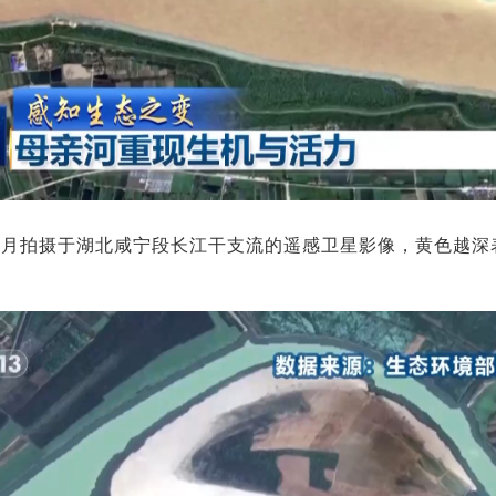
5年4月拍摄于湖北咸宁段长江干支流的遥感卫星影像，黄色越