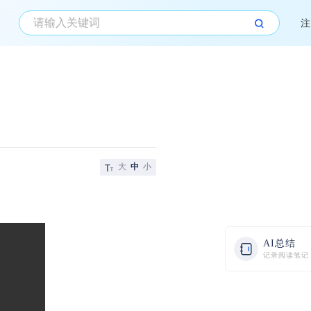
注
大
中
小
AI总结
记录阅读笔记