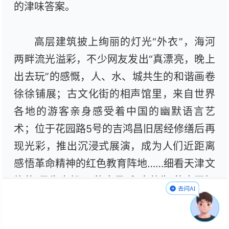
的津味答案。
高层建筑披上绚丽的灯光“外衣”，海河
两畔流光溢彩，不少网友发出“真漂亮，晚上
出去玩”的感慨，人、水、城共生的和谐画卷
徐徐铺展；古文化街的相声馆里，来自世界
各地的游客亲身感受着中国的幽默语言艺
术；位于花园路5号的吉鸿昌旧居经修缮后再
现光彩，推出沉浸式展演，成为人们近距离
感悟革命精神的红色教育阵地……细看天津文
旅的“风生水起”，能窥见“和合共生”的中国智
慧——自然与人文相依，经典与潮流共舞，
本土与世界相拥，每一处文旅场景都藏着城