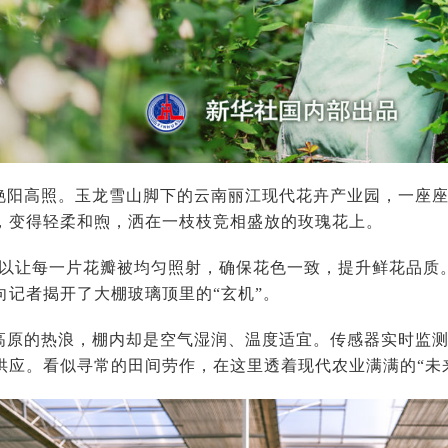
艳阳高照。玉龙雪山脚下的云南丽江现代花卉产业园，一座
，变得轻柔和煦，洒在一枝枝竞相盛放的玫瑰花上。
可以让每一片花瓣被均匀照射，确保花色一致，提升鲜花品质
向记者揭开了大棚玻璃顶里的“玄机”。
高原的热浪，棚内却是空气湿润、温度适宜。传感器实时监
供应。看似寻常的田间劳作，在这里透着现代农业满满的“未