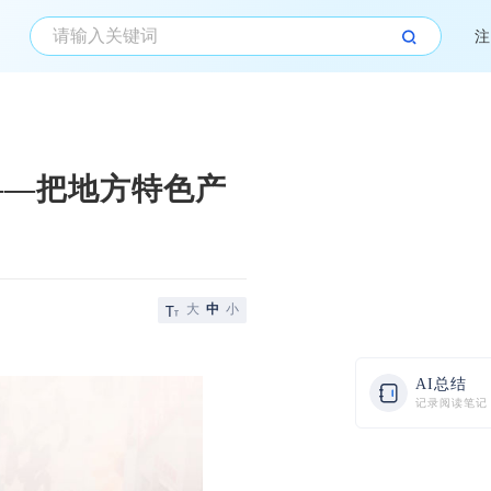
注
——把地方特色产
大
中
小
AI总结
记录阅读笔记