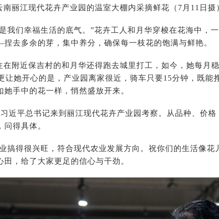
云南丽江现代花卉产业园的温室大棚内采摘鲜花（7月11日摄
就是我们幸福生活的底气。”花卉工人和月华穿梭在花海中，
—捏去多余的芽，集中养分，确保每一枝花的饱满与鲜艳。
住在附近保吉村的和月华还得跑去城里打工，如今，她每月
元。更让她开心的是，产业园离家很近，骑车只要15分钟，既
如她手中的花一样，悄然盛放开来。
3月，习近平总书记来到丽江现代花卉产业园考察。从品种、价
，问得具体。
事业搞得很兴旺，符合现代农业发展方向。祝你们的生活像花
心田，给了大家更足的信心与干劲。