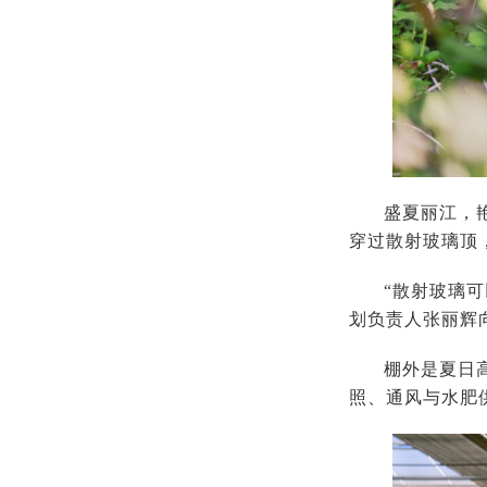
盛夏丽江，
穿过散射玻璃顶
“散射玻璃
划负责人张丽辉
棚外是夏日
照、通风与水肥