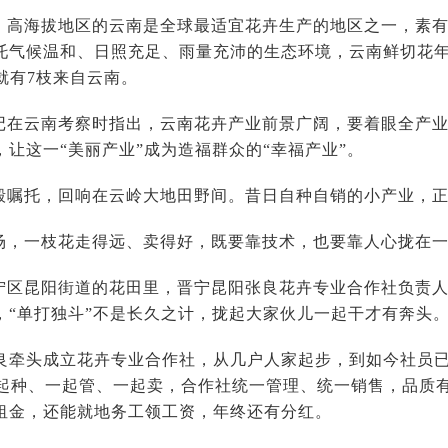
、高海拔地区的云南是全球最适宜花卉生产的地区之一，素有“
托气候温和、日照充足、雨量充沛的生态环境，云南鲜切花年
就有7枝来自云南。
记在云南考察时指出，云南花卉产业前景广阔，要着眼全产
让这一“美丽产业”成为造福群众的“幸福产业”。
殷嘱托，回响在云岭大地田野间。昔日自种自销的小产业，
场，一枝花走得远、卖得好，既要靠技术，也要靠人心拢在
宁区昆阳街道的花田里，晋宁昆阳张良花卉专业合作社负责
，“单打独斗”不是长久之计，拢起大家伙儿一起干才有奔头
张良牵头成立花卉专业合作社，从几户人家起步，到如今社员已
家一起种、一起管、一起卖，合作社统一管理、统一销售，品质
租金，还能就地务工领工资，年终还有分红。