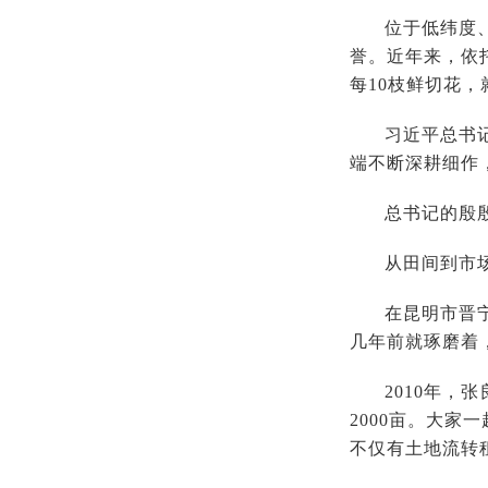
位于低纬度
誉。近年来，依
每10枝鲜切花，
习近平总书
端不断深耕细作，
总书记的殷
从田间到市
在昆明市晋
几年前就琢磨着
2010年，
2000亩。大
不仅有土地流转