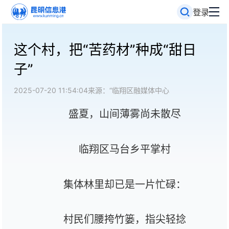
登录
这个村，把“苦药材”种成“甜日
子”
2025-07-20 11:54:04
来源：“临翔区融媒体中心
盛夏，山间薄雾尚未散尽
临翔区马台乡平掌村
集体林里却已是一片忙碌：
村民们腰挎竹篓，指尖轻捻