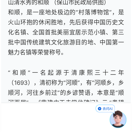
山清水秀的和顺 （保山市民政局供图）
和顺，是一座地处极边的“村落博物馆”，是
火山环抱的休闲胜地，先后获得中国历史文
化名镇、全国首批美丽宜居示范小镇、第三
批中国传统建筑文化旅游目的地、中国第一
魅力名镇等荣誉称号。
“和顺”一名起源于清康熙三十二年
（1693），清初称为“河顺”，有“河顺乡，乡
顺河，河往乡前过”的乡谚赞语，本意是“顺
河而居”。《鼎建中天寺常住碑记》云:“粤稽
河顺一区，自朱明正统以来，其间户口殷
繁，人文蔚起，而丰足盈宁，代不乏人。”后