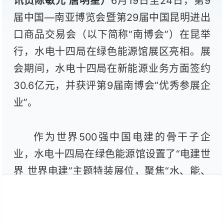
讯员陈敏元 唐明星）
6月19日至24日，第9
届中国—南亚博览会暨第29届中国昆明进出
口商品交易会（以下简称“南博会”）在昆举
行，水电十四局在绿色能源馆展区亮相。展
会期间，水电十四局在新能源业务方面签约
30.6亿元，并获评第9届南博会“优秀参展企
业”。
作为世界500强中国电建的骨干子企
业，水电十四局在绿色能源馆设置了“电建世
界 世界电建”主题特装展位，聚焦“水、能、
城，国际业务”四大核心领域，以抽水蓄能电
站沙盘为核心展项，突出“超级充电宝”这一
亮点，展厅设计巧妙运用抽蓄发电机组作为