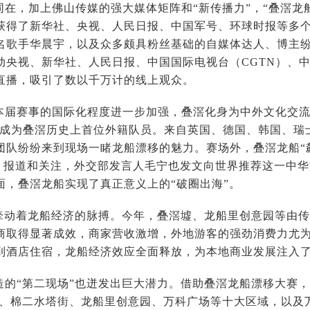
同在，加上佛山传媒的强大媒体矩阵和“新传播力”，“叠滘龙
获得了新华社、央视、人民日报、中国军号、环球时报等多
名歌手华晨宇，以及众多颇具粉丝基础的自媒体达人、博主
动央视、新华社、人民日报、中国国际电视台（CGTN）、中
直播，吸引了数以千万计的线上观众。
本届赛事的国际化程度进一步加强，叠滘化身为中外文化交
ael成为叠滘历史上首位外籍队员。来自英国、德国、韩国、
团队纷纷来到现场一睹龙船漂移的魅力。赛场外，叠滘龙船“
、报道和关注，外交部发言人毛宁也发文向世界推荐这一中
面，叠滘龙船实现了真正意义上的“破圈出海”。
，牵动着龙船经济的脉搏。今年，叠滘墟、龙船里创意园等由
商取得显著成效，商家营收激增，外地游客的强劲消费力尤
到酒店住宿，龙船经济效应全面释放，为本地商业发展注入
造的“第二现场”也迸发出巨大潜力。借助叠滘龙船漂移大赛，
街、棉二水塔街、龙船里创意园、万科广场等十大区域，以及