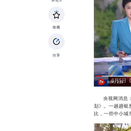
评论
0
收藏
分享
央视网消息
划》。一趟趟银
比，一些中小城