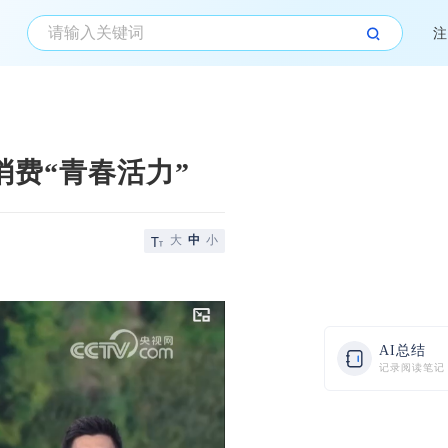
注
消费“青春活力”
大
中
小
AI总结
记录阅读笔记