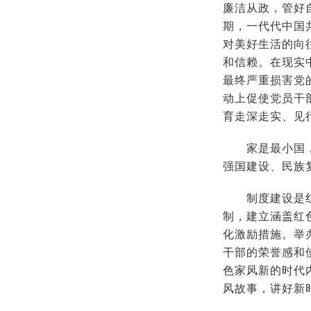
廉洁从政，管好
期，一代代中国
对美好生活的向
和信赖。在现实
最终严重损害党
动上促使党员干
育走深走实、见
家是最小国，国
强国建设、民族
制度建设是红色
制，建立涵盖红
化激励措施。举
干部的荣誉感和
色家风新的时代
风故事，讲好新