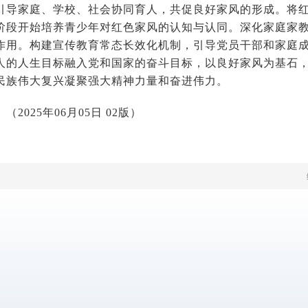
家庭、学校、社会协同育人，共促良好家风的形成。将红
阶段开始培养青少年对红色家风的认知与认同。深化家庭家
作用。构建宣传教育常态长效化机制，引导党员干部和家庭
人的人生目标融入党和国家的奋斗目标，以良好家风为基石
民族伟大复兴凝聚强大精神力量和奋进伟力。
025年06月05日 02版）