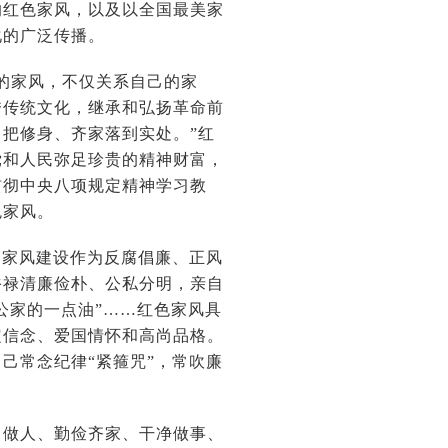
的红色家风，以及以全国最美家
化的广泛传播。
的家风，不仅关系自己的家
秀传统文化，继承和弘扬革命前
把修身、齐家落到实处。”红
党和人民弥足珍贵的精神财富，
贯彻中央八项规定精神学习教
色家风。
家风建设作为反腐倡廉、正风
裕禄清廉俭朴、公私分明，亲自
公家的一点油”……红色家风具
定信念、爱国情怀和高尚品格。
己常念纪律“紧箍咒”，常吹廉
做人、勤俭齐家、干净做事、