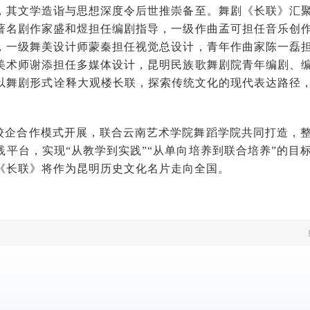
，其文学造诣与思想深度令后世推崇备至。舞剧《长联》汇
著名剧作家盛和煜担任编剧指导，一级作曲孟可担任音乐创
，一级舞美设计师蒙秦担任视觉总设计，青年作曲家陈一磊
美术师谢添担任多媒体设计，昆明民族歌舞剧院青年编剧、
以舞剧形式诠释大观楼长联，探索传统文化的现代表达路径，
校企合作模式开展，联合云南艺术学院舞蹈学院共同打造，
践平台，实现“从教学到实践”“从单向培养到联合培养”的目
《长联》将作为昆明历史文化名片走向全国。