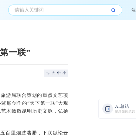
注
第一联”
大
中
小
和旅游局联合策划的重点文艺项
髯翁创作的“天下第一联”大观
AI总结
以艺术致敬昆明历史文脉，弘扬
记录阅读笔记
池五百里烟波浩渺，下联纵论云