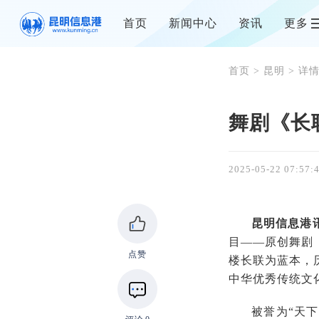
首页
新闻中心
资讯
更多
首页
>
昆明
> 详
舞剧《长
2025-05-22 07:57:
昆明信息港
目——原创舞剧
点赞
楼长联为蓝本，
中华优秀传统文
被誉为“天