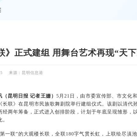
情
联》正式建组 用舞台艺术再现“天下
45
来源：昆明信息港
讯（昆明日报 记者王姗）
5月21日，由市委宣传部、市文化
《长联》在昆明市民族歌舞剧院举行建组仪式。该剧以清代孙
历经两年筹备，正式进入创排阶段，计划于年底呈现雏形，
化。
下第一联”的大观楼长联，全联180字气贯长虹，上联绘尽滇