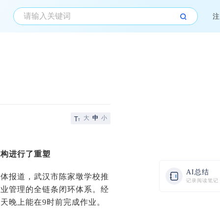
注
大
中
小
结构进行了重塑
AI总结
媒体报道，武汉市陈家墩学校推
记录阅读笔记
作业管理的全链条闭环体系。经
每天晚上能在9时前完成作业。
。