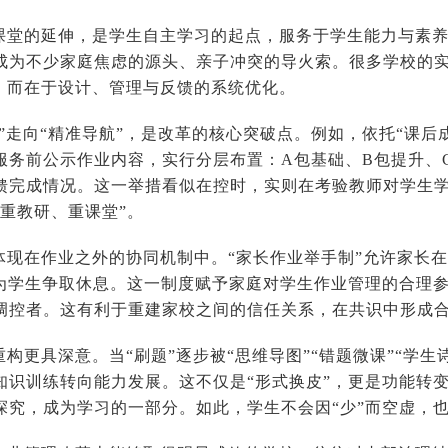
课堂的延伸，是学生自主学习的起点，服务于学生能力与素
成为不少家庭焦虑的源头、亲子冲突的导火索。很多学校的
”，而在于设计、管理与反馈的系统优化。
术”走向“精准导航”，是改革的核心突破点。例如，依托“课后
服务前公示作业内容，实行分层布置：A包基础、B包提升、
馈完成情况。这一举措看似在控时，实则在考验教师对学生
、重教研、重课堂”。
体现在作业之外的协同机制中。“家长作业举手制”允许家长
，为学生争取休息。这一制度赋予家庭对学生作业管理的合理
调控者。这有利于重建家校之间的信任关系，在共识中形成
构更具深意。当“刷题”逐步被“思维导图”“错题微课”“学生
知识训练转向能力发展。这不仅是“形式换皮”，更是功能转
探究，成为学习的一部分。如此，学生不会因“少”而空虚，也