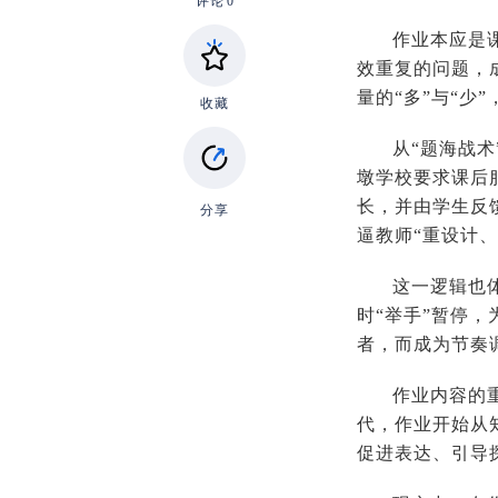
评论
0
作业本应是
效重复的问题，
量的“多”与“少
收藏
从“题海战
墩学校要求课后
长，并由学生反
分享
逼教师“重设计
这一逻辑也
时“举手”暂停
者，而成为节奏
作业内容的重
代，作业开始从
促进表达、引导