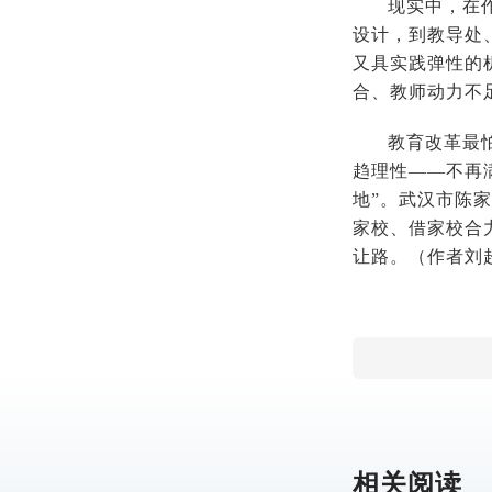
现实中，在
设计，到教导处
又具实践弹性的
合、教师动力不
教育改革最
趋理性——不再满
地”。武汉市陈
家校、借家校合
让路。
（作者
刘
相关阅读