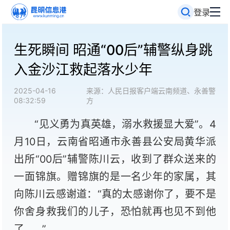
登录
生死瞬间 昭通“00后”辅警纵身跳
入金沙江救起落水少年
2025-04-16
来源：人民日报客户端云南频道、永善警
08:32:59
方
“见义勇为真英雄，溺水救援显大爱”。4
月10日，云南省昭通市永善县公安局黄华派
出所“00后”辅警陈川云，收到了群众送来的
一面锦旗。赠锦旗的是一名少年的家属，其
向陈川云感谢道：“真的太感谢你了，要不是
你舍身救我们的儿子，恐怕就再也见不到他
了......”