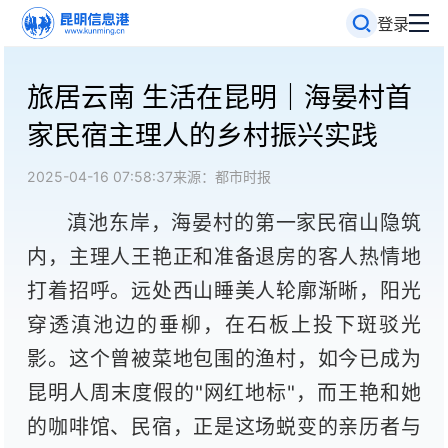
登录
旅居云南 生活在昆明｜海晏村首
家民宿主理人的乡村振兴实践
2025-04-16 07:58:37
来源：都市时报
滇池东岸，海晏村的第一家民宿山隐筑
内，主理人王艳正和准备退房的客人热情地
打着招呼。远处西山睡美人轮廓渐晰，阳光
穿透滇池边的垂柳，在石板上投下斑驳光
影。这个曾被菜地包围的渔村，如今已成为
昆明人周末度假的"网红地标"，而王艳和她
的咖啡馆、民宿，正是这场蜕变的亲历者与