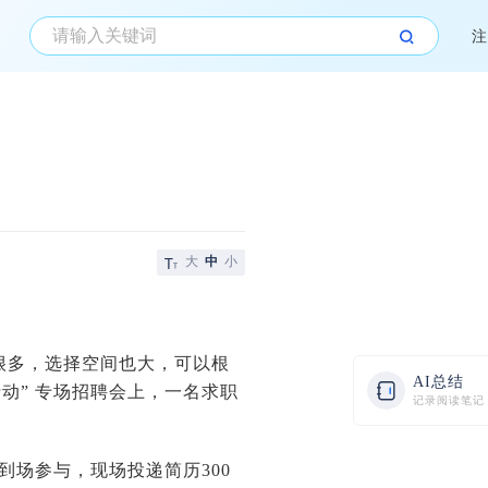
注
大
中
小
很多，选择空间也大，可以根
AI总结
动” 专场招聘会上，一名求职
记录阅读笔记
到场参与，现场投递简历300