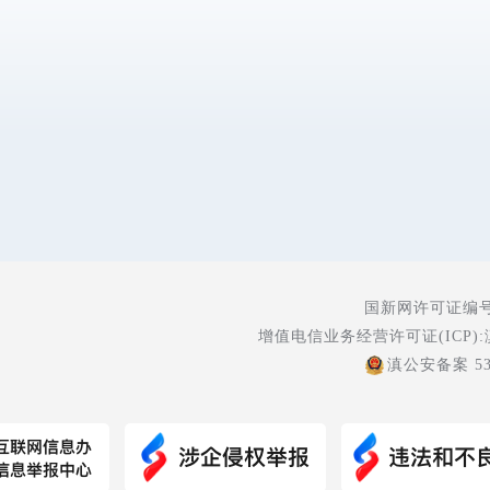
国新网许可证编号:5
增值电信业务经营许可证(ICP):
滇公安备案 530