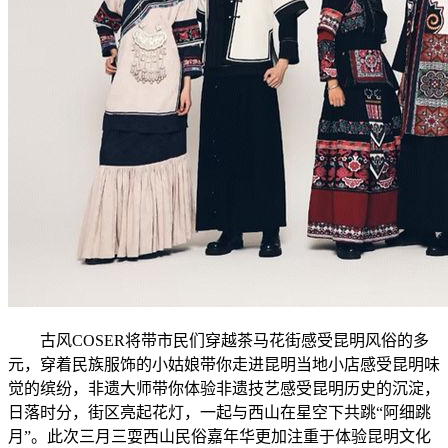
古风COSER将带市民们穿越茶马花街感受昆明风俗的多
元，穿着民族服饰的小姑娘带你走进昆明当地小店感受昆明味
觉的缤纷，非遗大师带你体验非遗技艺感受昆明历史的沉淀，
日落时分，街区亮起花灯，一起与西山在星空下共跳“阿细跳
月”。此次三月三耍西山民俗嘉年华更加注重于体验昆明文化