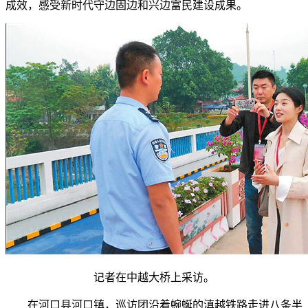
成效，感受新时代守边固边和兴边富民建设成果。
记者在中越大桥上采访。
在河口县河口镇，巡访团沿着蜿蜒的滇越铁路走进八条半