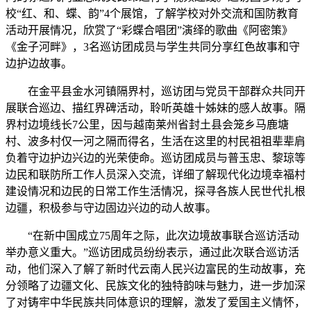
校“红、和、蝶、韵”4个展馆，了解学校对外交流和国防教育
活动开展情况，欣赏了“彩蝶合唱团”演绎的歌曲《阿密策》
《金子河畔》，3名巡访团成员与学生共同分享红色故事和守
边护边故事。
在金平县金水河镇隔界村，巡访团与党员干部群众共同开
展联合巡边、描红界碑活动，聆听英雄十姊妹的感人故事。隔
界村边境线长7公里，因与越南莱州省封土县会笼乡马鹿塘
村、波多村仅一河之隔而得名，生活在这里的村民祖祖辈辈肩
负着守边护边兴边的光荣使命。巡访团成员与普玉忠、黎琼等
边民和联防所工作人员深入交流，详细了解现代化边境幸福村
建设情况和边民的日常工作生活情况，探寻各族人民世代扎根
边疆，积极参与守边固边兴边的动人故事。
“在新中国成立75周年之际，此次边境故事联合巡访活动
举办意义重大。”巡访团成员纷纷表示，通过此次联合巡访活
动，他们深入了解了新时代云南人民兴边富民的生动故事，充
分领略了边疆文化、民族文化的独特韵味与魅力，进一步加深
了对铸牢中华民族共同体意识的理解，激发了爱国主义情怀，