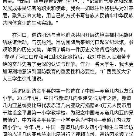
自豪。”云南广播电视台记者马程坦言，“记录时代变迁和改革
发展成果是记者的职责和使命。我会一如既往地将镜头对准基
层，聚焦云岭大地，用自己的方式书写各族人民铸牢中华民族
共同体意识的生动实践。”
在河口，巡访团还与当地群众共同开展边境幸福村民族团
结联谊活动，气氛热烈。巡访团随后来到河口起义纪念馆，参
观珍贵的历史文物，详细了解每一件历史文物背后的故事。
“参观了河口口岸和河口起义纪念馆后，我对中国人民艰苦卓
绝的奋斗史有了更深的认识与理解。作为一名大学生，我也更
加深刻地意识到国防教育的重要性和必要性。”广西民族大学
大三学生徐礼强说。
巡访团到访金平县的第一站选在了中国—赤道几内亚友谊
小学。2015年4月，中国与赤道几内亚建交45周年之际，赤道
几内亚总统奥比昂代表赤道几内亚政府捐赠490万元人民币用
于建设金平县第一小学教学楼。为纪念中国与赤道几内亚的兄
弟情谊，中方将金平县第一小学更名为“中国—赤道几内亚友
谊小学”。今年5月，中国—赤道几内亚友谊小学师生与来华访
问的赤道几内亚总统奥比昂进行了视频连线。巡访团参观了学