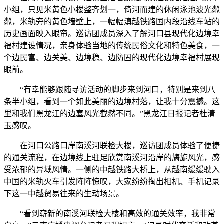
小组，只见米黄色小楼整齐划一，倚河而建的休闲泳池波光粼
粼，米轨旁的黄色墙壁上，一幅幅滇越铁路国内段沿线车站的
历史画面映入眼帘。巡访团成员深入了解河口县现代化边境幸
福村建设情况，亲身体验当地的传统民俗文化和特色美食，一
个边民富、边关美、边境稳、边防固的现代化边境幸福村展现
眼前。
“有幸能够跟随寻访活动的脚步来到河口，特别是来到八
条半小组，看到一个如此美丽的边境村落，让我十分震撼。这
里和我们黑龙江的边塞风光截然不同。”黑龙江日报记者杜清
玉感叹。
在河口公路口岸南溪河联检大楼，巡访团成员体验了便捷
的通关流程，在边境线上驻足欣赏南溪河沿岸的旖旎风光，感
受浓郁的异域风情。一侧的中越铁路大桥上，从越南缓缓驶入
中国的米轨火车引发阵阵惊叹，大家纷纷掏出相机、手机记录
下这一中越贸易往来的生动场景。
“看到崭新的南溪河联检大楼和高效的通关效率，我非常