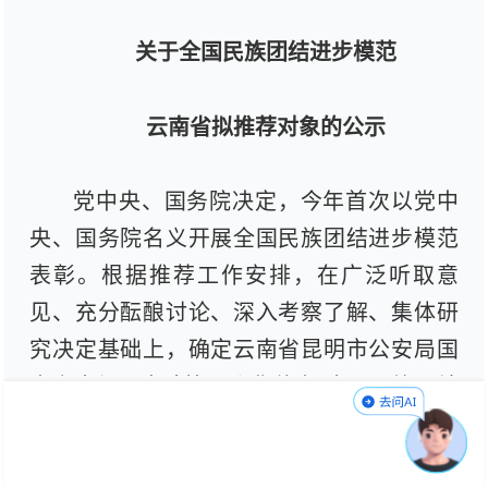
关于全国民族团结进步模范
云南省拟推荐对象的公示
党中央、国务院决定，今年首次以党中
央、国务院名义开展全国民族团结进步模范
表彰。根据推荐工作安排，在广泛听取意
见、充分酝酿讨论、深入考察了解、集体研
究决定基础上，确定云南省昆明市公安局国
内安全保卫支队等21个集体为“全国民族团结
进步模范集体”拟推荐对象、寸发标等21名个
人为“全国民族团结进步模范个人”拟推荐对