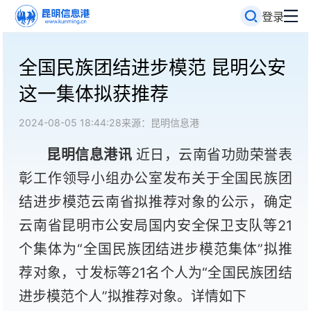
登录
全国民族团结进步模范 昆明公安
这一集体拟获推荐
2024-08-05 18:44:28
来源：昆明信息港
昆明信息港讯
近日，云南省功勋荣誉表
彰工作领导小组办公室发布关于全国民族团
结进步模范云南省拟推荐对象的公示，确定
云南省昆明市公安局国内安全保卫支队等21
个集体为“全国民族团结进步模范集体”拟推
荐对象，寸发标等21名个人为“全国民族团结
进步模范个人”拟推荐对象。详情如下