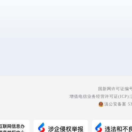
国新网许可证编号:5
增值电信业务经营许可证(ICP):
滇公安备案 530