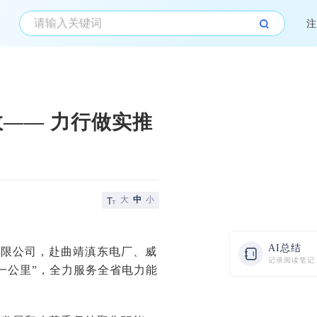
注
—— 力行做实推
大
中
小
AI总结
有限公司，赴曲靖滇东电厂、威
记录阅读笔记
一公里”，全力服务全省电力能