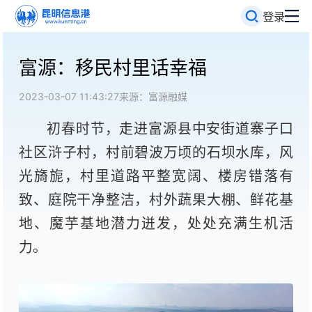
登录
富源：移民村里话幸福
2023-03-07 11:43:27
来源：富源融媒
初春时节，走进富源县中安街道寨子口
社区浒子村，村前碧波万顷的石坝水库，风
光旖旎，村里道路平整宽阔、楼房错落有
致、庭院干净整洁，村外蔬果大棚、鲜花基
地、魔芋基地潜力迸发，处处充满生机活
力。