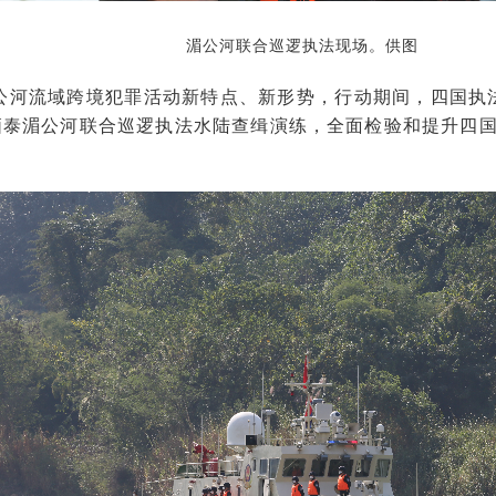
湄公河联合巡逻执法现场。供图
公河流域跨境犯罪活动新特点、新形势，行动期间，四国执
中老缅泰湄公河联合巡逻执法水陆查缉演练，全面检验和提升四
。