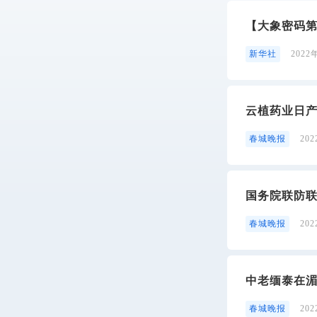
【大象密码
新华社
2022
云植药业日产
春城晚报
20
国务院联防联
春城晚报
20
中老缅泰在
春城晚报
20