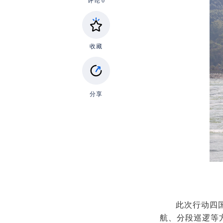
评论
0
收藏
分享
此次行动四
航、分段巡逻等