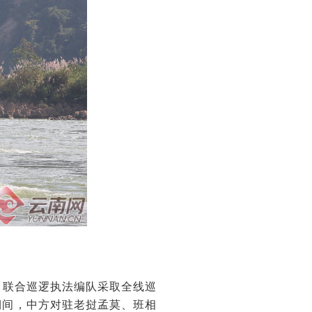
夜，联合巡逻执法编队采取全线巡
期间，中方对驻老挝孟莫、班相