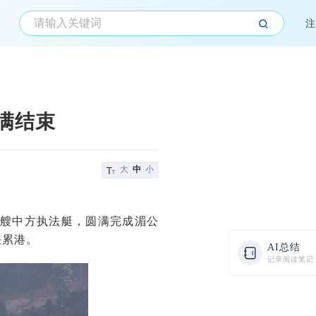
注
满结束
大
中
小
的4艘中方执法艇，圆满完成湄公
关累港。
AI总结
记录阅读笔记