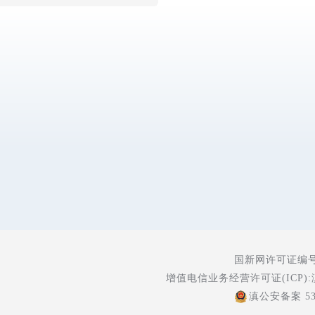
国新网许可证编号:5
增值电信业务经营许可证(ICP):
滇公安备案 530