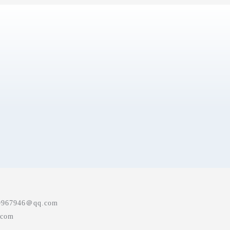
7946＠qq.com
com