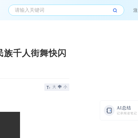
注
民族千人街舞快闪
大
中
小
AI总结
记录阅读笔记