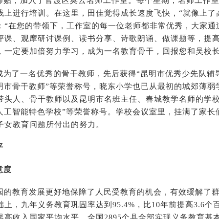
师贴，加入了官渡区莫云名师工作室。每个星期，名师工作
线上进行培训。在这里，田佳觉得成长速度飞快，“就像上了
：“在您的带领下，工作室的每一位老师都非常优秀，大家通
评课、观摩研讨课例、读书分享、诗歌朗诵、做课题等，提
，一定要加倍努力学习，成为一名教育骨干，回报您和吴校长
成为了一名优秀的骨干教师，先后获得“昆明市优秀少先队辅导
昆明市骨干教师”等荣誉称号，晓东小学也已从最初的城郊薄弱
带头人、骨干教师以及昆明市名班主任、春城教学名师的学校
国人工智能特色学校”等荣誉称号。学校会议室里，挂满了家
子女教育问题所付出的努力。
平
意度
我国的教育发展更好地保障了人民受教育的机会，有效缓解了
上，九年义务教育巩固率达到95.4%，比10年前提高3.6
高收入国家平均水平。全国2895个县全部实现义务教育基本