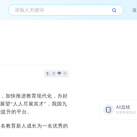
注
大
中
小
置，加快推进教育现代化，办好
到展望“人人尽展其才”，我国九
AI总结
能提升的平台。
记录阅读笔记
一名教育新人成长为一名优秀的