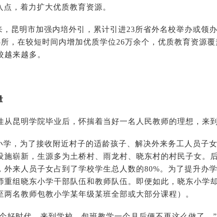
切入点，着力扩大优质教育资源。
以来，昆明市加强内培外引，累计引进23所省外名校举办或领办
55所，在较短时间内增加优质学位26万余个，优质教育资源
校越来越多。
量
，田佳从昆明学院毕业后，怀揣着当好一名人民教师的理想，来
小学，为了接收附近村子的适龄孩子、解决外来务工人员子女上
设施崭新，生源多为土桥村、雨龙村、晓东村的村民子女。
，外来人员子女占到了学校学生总人数的80%。为了提升办
师重组晓东小学干部队伍和教师队伍。即便如此，晓东小学
至两名教师包教小学某年级某班全部或大部分课程）。
一个好时代，来到学校，包班教学一个月后便不再这么做了。