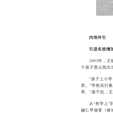
内培外引
引进名校增
2003年，
个孩子普云凯出
“孩子上小
里。“学校实行
养。”基于此，
从“有学上
穆仁早做客《春