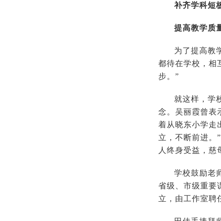
补齐学科短
提高教学质
为了提高教
都待在学校，相
步。”
就这样，学
念。吴丽霞曾表
着从晓东小学走
立，不断前进。
人终身受益，慈
学校鼓励老
省级、市级重要
立，由工作室聘