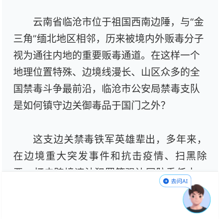
云南省临沧市位于祖国西南边陲，与“金
三角”缅北地区相邻，历来被境内外贩毒分子
视为通往内地的重要贩毒通道。在这样一个
地理位置特殊、边境线漫长、山区众多的全
国禁毒斗争最前沿，临沧市公安局禁毒支队
是如何镇守边关御毒品于国门之外？
这支边关禁毒铁军英雄辈出，多年来，
在边境重大突发事件和抗击疫情、扫黑除
恶、打击跨境违法犯罪等强边固防重任中，
支队民警们奋不顾身、冲锋在前，充当攻坚
克难的主力军，涌现出大批英雄模范人物。