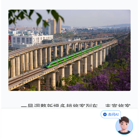
一是调整新增多趟旅客列车，丰富旅客
出行需求。昆明南—阜阳西G1398/7次改为
杭州西终到始发；成都—昆明K853/4次运行
区段改为昆明—昭通；大理—昆明南