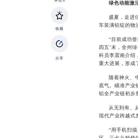
评论
0
绿色动能激
盛夏，走进
车装满铝锭的物
收藏
“目前成功签
四五’末，全州绿
科员李震南介绍
分享
重大进展，形成
随着神火、
底气。瞄准产业
铝全产业链初步
从无到有、
现代产业跨越式
“用手机扫
区，三七从种植