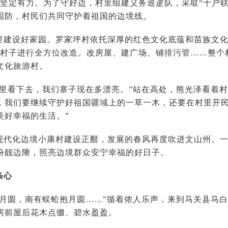
话坚定有力。为了守好边，村里组建义务巡逻队，采取“十户
固防，村民们共同守护着祖国的边境线。
要建设好家园。罗家坪村依托深厚的红色文化底蕴和苗族文化基
对村子进行全方位改造。改房屋、建广场、铺排污管……整个
文化旅游村。
这里看下去，我们寨子现在多漂亮。”站在高处，熊光泽看着村
，我们要继续守护好祖国疆域上的一草一木，还要在村里开
美好幸福的生活。”
现代化边境小康村建设正酣，发展的春风再度吹进文山州。
扮靓边陲，照亮边境群众安宁幸福的好日子。
条心
望月圆，南有蜈蚣抱月圆……”循着侬人乐声，来到马关县马
房前屋后花木点缀、碧水盈盈。