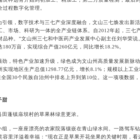
全过程数字化管理。
为引领，数字技术与三七产业深度融合，文山三七焕发出新活
工、市场、科研为一体的全产业链体系。自2012年起，三七
材品种。”文山州三七和中医药产业发展中心副主任刘华荣说。
180万亩，实现综合产值260亿元，同比增长18.2%。
强劲，特色产业加速升级，绿色成为文山州高质量发展新脉
实现地区生产总值1298.77亿元，增长8.1%；规模以上工业
；在全国30个民族自治州中排名上升到第10位。这一项项数
子甜
县田蓬镇庙坝村的草果林绿意更浓。
小组，一座座漂亮的农家院落镶嵌在青山绿水间。一路驾车
笑容里洋溢着幸福：“现在正是草果开花坐果的关键时期，看