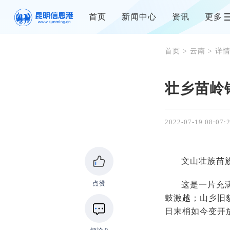
首页
新闻中心
资讯
更多
首页
>
云南
> 详
壮乡苗岭
2022-07-19 08:07:
文山壮族苗
点赞
这是一片充
鼓激越；山乡旧
日末梢如今变开