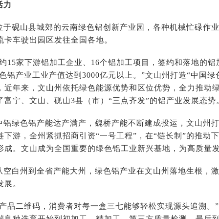
活力
位于砚山县城郊的云南绿色铝创新产业园，各种机械忙碌作
流卡车驶出园区发往全国各地。
约15家下游铝加工企业、16个铝加工项目，签约和落地的铝加
色铝产业工业产值达到3000亿元以上。”文山州打造“中国
，近年来，文山州依托绿色能源优势和区位优势，全力推动
了富宁、文山、砚山3县（市）“三点齐发”的铝产业发展态势
中铝绿色铝产能达产满产，魏桥产能不断建成投运，文山州打
链下游，全州紧抓招商引资“一号工程”，在“链长制”的推动
形成。文山成为全国重要的绿色铝工业新兴基地，为高质量
从空白州到全省产能大州，绿色铝产业在文山州落地生根，
发展。
描产品二维码，消费者对每一盒三七能够轻松实现源头追溯。
端良种选育开始到初加工、精加工，第三方质量检测，最后