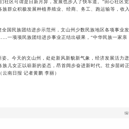
我们社区可谓是日新月异，发展也步入了快车道。”田心社区
各族群众积极发展种植养殖业、经商、务工、跑运输等，收
建全国民族团结进步示范州，文山州少数民族地区各项事业
……一项项民族团结进步事业正结出硕果，“中华民族一家亲
新姿。今天的文山州，处处新风新貌新气象，经济发展活力
各族儿女正以崭新的姿态，昂首阔步奋进新时代。壮乡苗岭
云南日报 记者黄鹏 李丽）
编