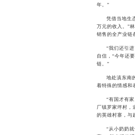
年。”
凭借当地生
万元的收入。”
销售的全产业链
“我们还引
自信，“今年还
链。”
地处滇东南
着特殊的情感和
“有国才有
厂镇罗家坪村，
的英雄村寨，与
“从小奶奶