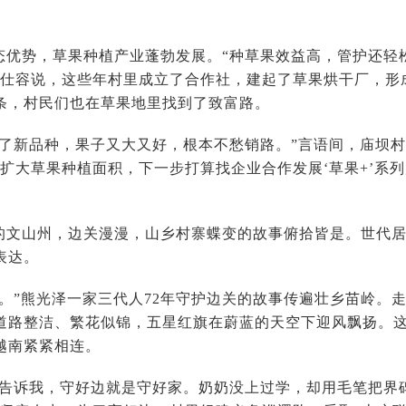
态优势，草果种植产业蓬勃发展。“种草果效益高，管护还轻
林仕容说，这些年村里成立了合作社，建起了草果烘干厂，形
条，村民们也在草果地里找到了致富路。
进了新品种，果子又大又好，根本不愁销路。”言语间，庙坝
要扩大草果种植面积，下一步打算找企业合作发展‘草果+’系
的文山州，边关漫漫，山乡村寨蝶变的故事俯拾皆是。世代
表达。
家。”熊光泽一家三代人72年守护边关的故事传遍壮乡苗岭。
道路整洁、繁花似锦，五星红旗在蔚蓝的天空下迎风飘扬。
越南紧紧相连。
就告诉我，守好边就是守好家。奶奶没上过学，却用毛笔把界碑