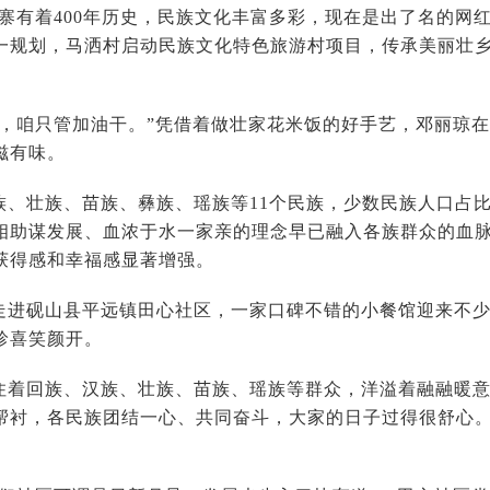
村寨有着400年历史，民族文化丰富多彩，现在是出了名的网
一规划，马洒村启动民族文化特色旅游村项目，传承美丽壮
好，咱只管加油干。”凭借着做壮家花米饭的好手艺，邓丽琼
滋有味。
族、壮族、苗族、彝族、瑶族等11个民族，少数民族人口占比
相助谋发展、血浓于水一家亲的理念早已融入各族群众的血
获得感和幸福感显著增强。
走进砚山县平远镇田心社区，一家口碑不错的小餐馆迎来不少
珍喜笑颜开。
住着回族、汉族、壮族、苗族、瑶族等群众，洋溢着融融暖意
帮衬，各民族团结一心、共同奋斗，大家的日子过得很舒心。