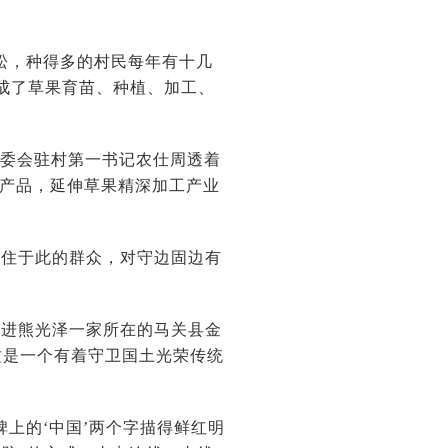
松，种得多的村民每年有十几
成了草果育苗、种植、加工、
村委会驻村第一书记农仕周透着
列产品，延伸草果精深加工产业
居住于此的群众，对守边固边有
走进熊光泽一家所在的马关县金
这是一个有着守卫国土光荣传统
上的‘中国’两个字描得鲜红明