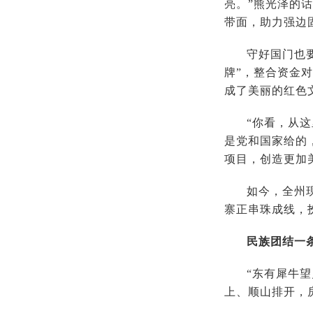
亮。”熊光泽的
带面，助力强边
守好国门也
牌”，整合资金
成了美丽的红色
“你看，从
是党和国家给的
项目，创造更加
如今，全州
寨正串珠成线，
民族团结一
“东有犀牛
上、顺山排开，