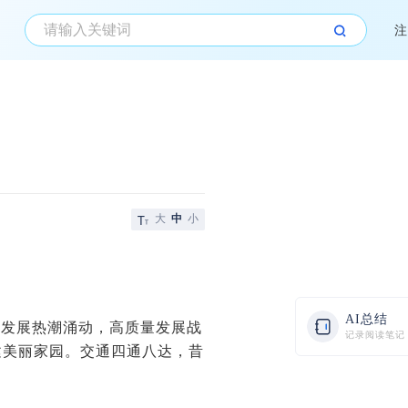
注
大
中
小
AI总结
区发展热潮涌动，高质量发展战
记录阅读笔记
建美丽家园。交通四通八达，昔