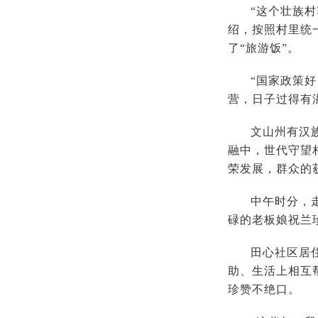
“这个壮族
绍，按照村里统
了“旅游饭”。
“国家政策
营，日子过得有
文山州有汉
融中，世代守望
荣发展，群众的
中午时分，
碌的老板娘祝兰
田心社区居
助、生活上相互
珍赞不绝口。