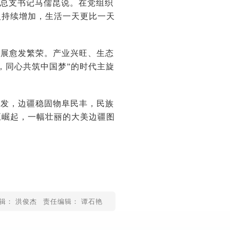
党总支书记马儒昆说。在党组织
入持续增加，生活一天更比一天
发展愈发繁荣。产业兴旺、生态
，同心共筑中国梦”的时代主旋
迸发，边疆稳固物阜民丰，民族
正崛起，一幅壮丽的大美边疆图
辑： 洪俊杰
责任编辑： 谭石艳