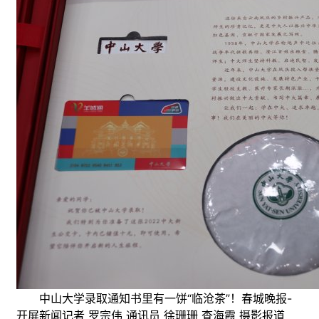
中山大学录取通知书里有一饼“临沧茶”！春城晚报-
开屏新闻记者 罗宗伟 通讯员 徐珊珊 查海霞 摄影报道