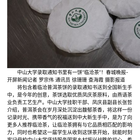
中山大学录取通知书里有一饼“临沧茶”！春城晚报-
开屏新闻记者 罗宗伟 通讯员 徐珊珊 查海霞 摄影报道
将包含着临沧普洱茶饼的录取通知书送到全国新生手
中，是今年的创意，茶饼选取优质凤庆茶原料，由燕语茶
业负责工艺生产。中山大学挂职干部、凤庆县副县长张哲
介绍，普洱茶会在岁月深处沉淀出馥郁茶香，将这样一份
记录时光、携带香气的祝福送到中大新生手中，是为了向
更多人推荐临沧茶，让临沧茶拥有与它品质相匹配的影响
力，同时也希望这一届学生从收到这饼茶开始，就能时刻
牢记母校中山大学坚持服务国家乡村振兴战略的初心，希