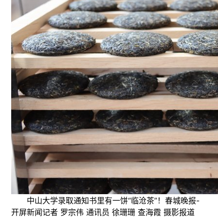
中山大学录取通知书里有一饼“临沧茶”！春城晚报-
开屏新闻记者 罗宗伟 通讯员 徐珊珊 查海霞 摄影报道