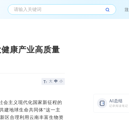
注
大健康产业高质量
大
中
小
AI总结
设社会主义现代化国家新征程的
记录阅读笔记
：共建地球生命共同体”这一主
高新区合理利用云南丰富生物资