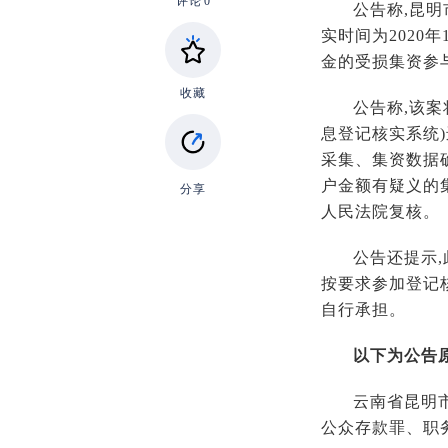
评论
0
公告称,昆
实时间为2020
金的受损集资参
收藏
公告称,该
息登记核实系统
采集、集资数据
户金额有疑义的
分享
人民法院复核。
公告还提示
按要求参加登记
自行承担。
以下为公告原
云南省昆明
公众存款罪、职