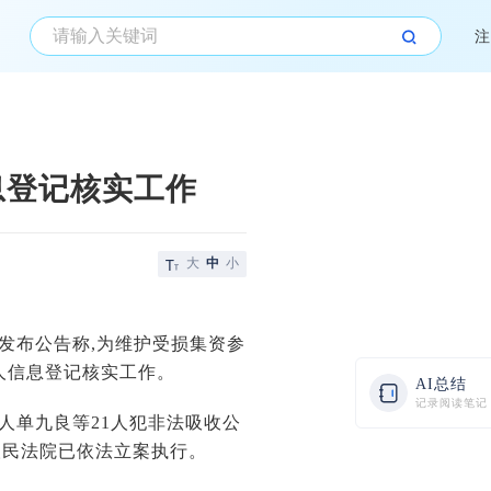
注
息登记核实工作
大
中
小
日发布公告称,为维护受损集资参
人信息登记核实工作。
AI总结
记录阅读笔记
人单九良等21人犯非法吸收公
人民法院已依法立案执行。