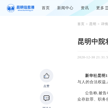
首页
新闻中心
资讯
更多
首页
>
昆明
> 详
昆明中院
2020-12-30 21:31:
新华社昆明1
与人的合法权益
点赞
公告称,被
众存款罪、职务