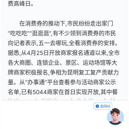
费高峰日。
在消费券的推动下,市民纷纷走出家门
“吃吃吃”“逛逛逛”,有不少领到消费券的市民
向记者表示,五一去哪玩,全看消费券的安排。
据悉,从4月25日开放商家报名通道以来,全市
各大商圈、连锁企业、景区、运动场馆等大
牌商家积极报名,争相为昆明复工复产贡献力
量。从“办事通”平台查看参与活动商家公示
名单,已有5044商家在首日实现开放,其中餐
饮类4286家,旅游类640家,体育类118家,其
中不乏市民喜爱的餐饮、游玩品牌,商家覆盖
昆明市区及周边县域。为了吸引“持券”消费