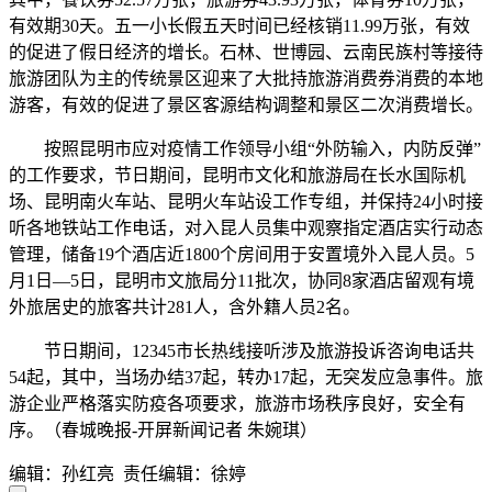
有效期30天。五一小长假五天时间已经核销11.99万张，有效
的促进了假日经济的增长。石林、世博园、云南民族村等接待
旅游团队为主的传统景区迎来了大批持旅游消费券消费的本地
游客，有效的促进了景区客源结构调整和景区二次消费增长。
按照昆明市应对疫情工作领导小组“外防输入，内防反弹”
的工作要求，节日期间，昆明市文化和旅游局在长水国际机
场、昆明南火车站、昆明火车站设工作专组，并保持24小时接
听各地铁站工作电话，对入昆人员集中观察指定酒店实行动态
管理，储备19个酒店近1800个房间用于安置境外入昆人员。5
月1日—5日，昆明市文旅局分11批次，协同8家酒店留观有境
外旅居史的旅客共计281人，含外籍人员2名。
节日期间，12345市长热线接听涉及旅游投诉咨询电话共
54起，其中，当场办结37起，转办17起，无突发应急事件。旅
游企业严格落实防疫各项要求，旅游市场秩序良好，安全有
序。（春城晚报-开屏新闻记者 朱婉琪）
编辑：孙红亮
责任编辑：徐婷