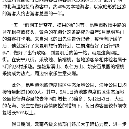
冲北海湿地接待游客中，约40%为本地游客，以家庭形式出游
的游客大约占游客总量的一半。
“五一”假期正是赏花、摘果的好时节。昆明市教场中路的
蓝花楹盛放枝头，紫色的花海让这条路成为每年5月昆明热门
的游客打卡地。来自河北的田先生告诉记者，疫情有所缓解
后，他就定好了来昆明旅行的计划，提前准备好了出行“绿
码”，做好了出行攻略，到昆明后的第一站，就是这条网红
街。在安宁八街，采玫瑰、摘樱桃，各地游客争相体验着属于
5月的乡村乐趣。楚雄紫溪山、永仁方山、姚安百果园的樱桃
采摘成为热点，周边农家乐生意火爆。
此外，昆明滇池旅游度假区生态湿地公园、海埂公园日均
接待量超过10000人。其中，5月1日滇池旅游度假区生态湿地
公园接待游客量较去年同期增长了3倍多；5月2日-3日，大理
的花海、农庄在做好疫情防控的措施下，每日游客量较节前恢
复增长50%以上。
假日期间，云南各级文旅部门还加大了暗访力度，进一步