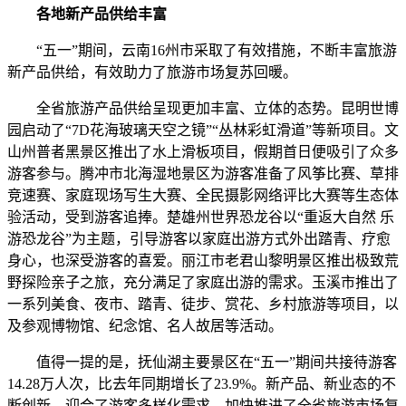
各地新产品供给丰富
“五一”期间，云南16州市采取了有效措施，不断丰富旅游
新产品供给，有效助力了旅游市场复苏回暖。
全省旅游产品供给呈现更加丰富、立体的态势。昆明世博
园启动了“7D花海玻璃天空之镜”“丛林彩虹滑道”等新项目。文
山州普者黑景区推出了水上滑板项目，假期首日便吸引了众多
游客参与。腾冲市北海湿地景区为游客准备了风筝比赛、草排
竞速赛、家庭现场写生大赛、全民摄影网络评比大赛等生态体
验活动，受到游客追捧。楚雄州世界恐龙谷以“重返大自然 乐
游恐龙谷”为主题，引导游客以家庭出游方式外出踏青、疗愈
身心，也深受游客的喜爱。丽江市老君山黎明景区推出极致荒
野探险亲子之旅，充分满足了家庭出游的需求。玉溪市推出了
一系列美食、夜市、踏青、徒步、赏花、乡村旅游等项目，以
及参观博物馆、纪念馆、名人故居等活动。
值得一提的是，抚仙湖主要景区在“五一”期间共接待游客
14.28万人次，比去年同期增长了23.9%。新产品、新业态的不
断创新，迎合了游客多样化需求，加快推进了全省旅游市场复