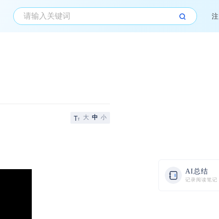
注
大
中
小
AI总结
记录阅读笔记