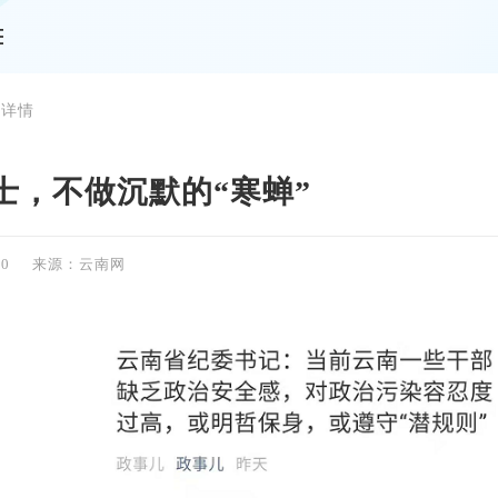
 详情
士，不做沉默的“寒蝉”
00
来源：云南网