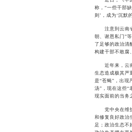
称，“一些干部
则’，成为‘沉默
注意到云南省一
朝、谢恩私门”
了足够的政治清
构建干部不敢腐
近年来，云南多
生态造成极其严
是“苍蝇”，出
汤”，现在这些
现实面前的当务
党中央在维护良
和修复良好政治
足；政治生态不