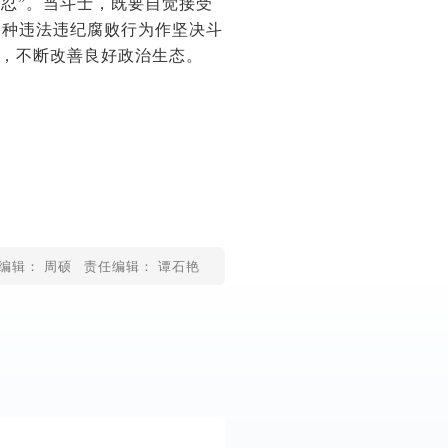
容忍”。当斗士，既要自觉接受
各种违法违纪腐败行为作坚决斗
干净，不断改善良好政治生态。
编辑： 周硕
责任编辑： 谭石艳