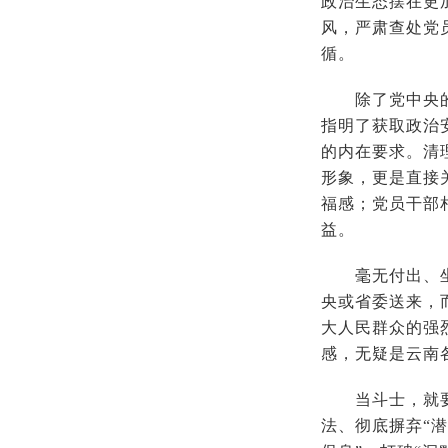
政治生态摆在更
风，严肃查处党
循。
除了党中央的高
指明了获取政治
的内在要求。清
形象，更是直接
福感；党员干部
益。
毫无付出、坐享
央或省委送来，
大人民群众的强
感，无疑是云南
当斗士，就要站
法、彻底摒弃“