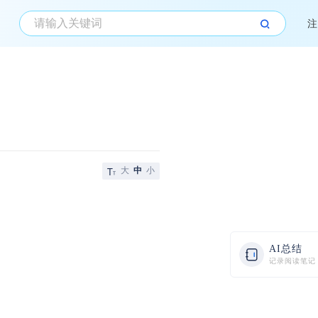
注
大
中
小
AI总结
记录阅读笔记