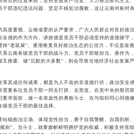
加突出的位置来抓，坚持全面从严治党、大力整治形式主义
员干部违纪违法问题、坚定不移惩治腐败，这让云南对标对
度重视、云南省委的从严要求，广大人民群众对良好政治
安全感的作为方向。讲政德是党员干部必须坚持的道德操守，
理掉“老鼠屎”、逐渐恢复良好政治生态的公信力，不仅是改
关系云南各级党员干部的战斗力。党员干部敢担当、善作为
相互推诿、做“沉默的大多数”，则会导致当地经济社会发展
其成任何成果，都是为人不齿的非道德行径；政治安全感
而需要各位党员干部一同去打拼、去营造。在党中央的殷切
烈要求面前，做一名有血性的勇敢斗士、在与组织同心同德
各级党员干部的最佳选择。
稳政治立场、体现党性担当，勇于自我警醒、自我剖析、
潜规则”。当斗士，就要旗帜鲜明拥护党的权威，积极支持党