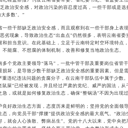
缺乏政治安全感，对政治污染的容忍度过高，一些干部或是选
的大多数’。”
些干部缺乏政治安全感，而且观察到在一些干部身上表现出
等恶劣现象，导致政治生态“出血点”仍然很多，表明云南省
醒和担当意识。在此基础上，立足于云南特定时空环境特点
、不能腐、不想腐的体制机制，改善和修复当地政治生态。
个党政主要领导“落马”，一批中管干部及重要岗位省管干
重损坏，是导致少数干部缺乏政治安全感的重要因素。但是需
现严重违纪违法问题的贪腐分子，在云南干部队伍中属于少数
“老鼠屎”已经被发现，并且经过严肃的党纪、威严的国法，
之急，或就是如何修复政治生态，确保“整锅汤”不因为出现过
好政治生态方面，态度历来是鲜明的；坚持党的全面领导
生态，向党员干部“撑腰”提供政治安全感的最大底气。“政治
好，就会人心涣散、弊病丛生”。党的十八大以来，党中央把