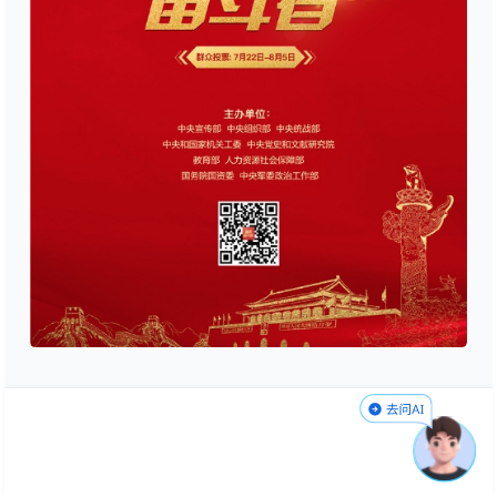
耿家盛简介