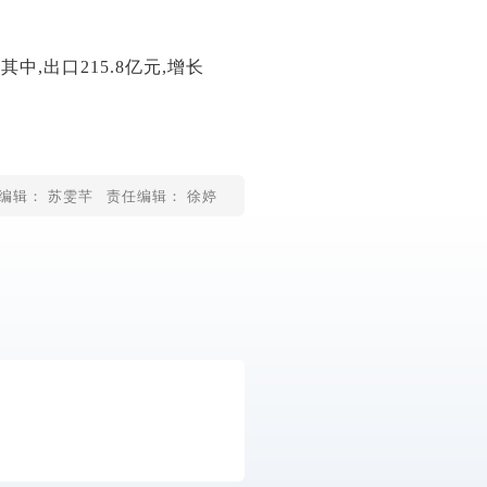
中,出口215.8亿元,增长
编辑： 苏雯芊
责任编辑： 徐婷