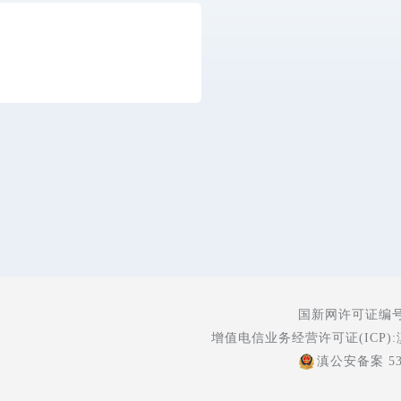
国新网许可证编号:5
增值电信业务经营许可证(ICP):
滇公安备案 530