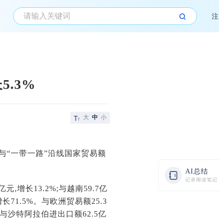
注
.3%
大
中
小
与“一带一路”沿线国家贸易额
AI总结
记录阅读笔记
元,增长13.2%;与越南59.7亿
增长71.5%。与欧洲贸易额25.3
南省与沙特阿拉伯进出口额62.5亿