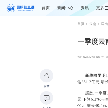
首页
新闻中心
资讯
更多
首页
>
云南
> 详
一季度云
2019-04-20 09:21:
新华网昆明4
达351.2亿元,增
点赞
据悉,一季度,
元,下降6.2%;与
亿元,增长40.4