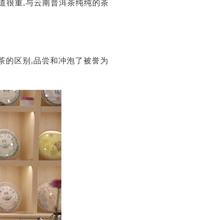
道很重,与云南普洱茶纯纯的茶
茶的区别,品尝和冲泡了被誉为