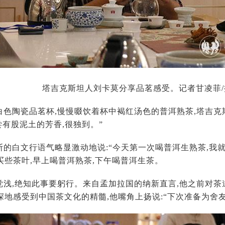
塔吉克斯坦人刘卡莫分享品茗感受。记者甘凌菲/
白色陶瓷品茗杯,慢慢啜饮着杯中褐红汤色的普洱熟茶,塔吉克
尝有股泥土的芳香,很独到。”
斯的白文行语气略显激动地说:“今天第一次喝普洱生熟茶,我
买些茶叶,早上喝普洱熟茶,下午喝普洱生茶。
觉浅,绝知此事要躬行。来自孟加拉国的纳新直言,他之前对茶
深地感受到中国茶文化的精髓,他嘴角上扬说:“下次准备为舍