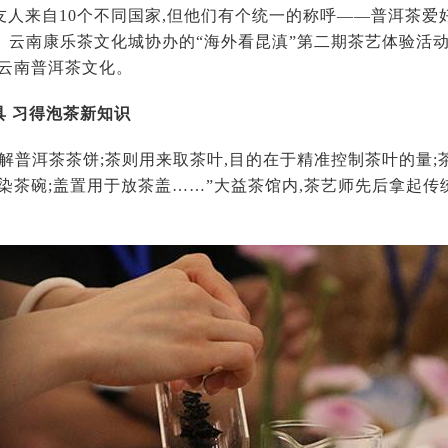
友人来自10个不同国家,但他们有个统一的称呼——普洱茶爱好
、云南康乐茶文化城协办的“海外看昆滇”第二期茶艺体验活动
习云南普洱茶文化。
具 习得泡茶新知识
解普洱茶茶饼;茶则用来取茶叶,目的在于精准控制茶叶的量;
染茶碗;盖置用于放茶盖……”大益茶馆内,茶艺师先后拿起传