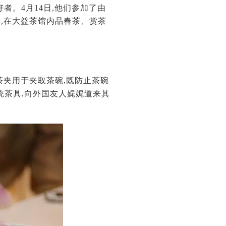
者。4月14日,他们参加了由
,在大益茶馆内品春茶、赏茶
茶夹用于夹取茶碗,既防止茶碗
统茶具,向外国友人娓娓道来其