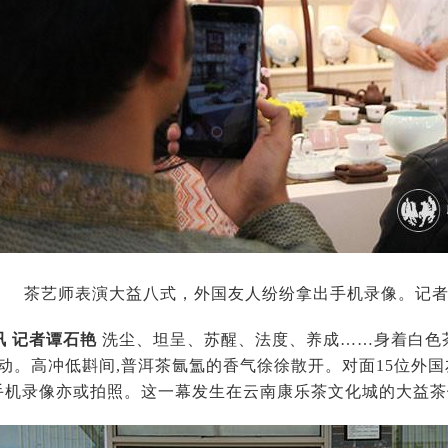
茶艺师表演大益八式，外国友人纷纷拿出手机录像。记者
讯 记者谭石艳
洗尘、坦呈、苏醒、法度、养成……身着白色
灵动。高冲低斟间,普洱茶氤氲的香气徐徐散开。对面15位外
出手机录像亦或拍照。这一幕发生在云南康乐茶文化城的大益