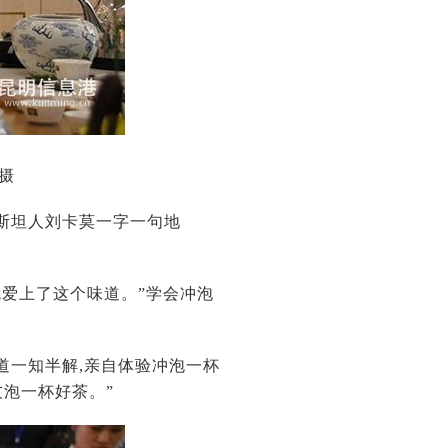
摄
斯坦人刘卡莫一字一句地
就爱上了这个味道。”学会冲泡
道一知半解,亲自体验冲泡一杯
友泡一杯好茶。”