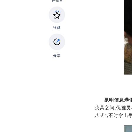
评论
0
收藏
分享
昆明信息港
茶具之间,优雅
八式”,不时拿