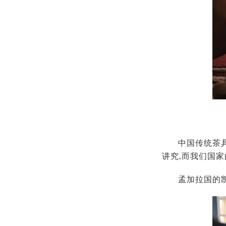
中国传统茶
讲究,而我们国
孟加拉国的凯