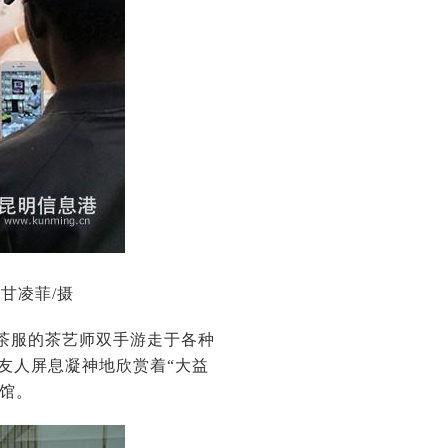
甘凌菲/摄
茶服的茶艺师双手游走于各种
国友人屏息凝神地欣赏着“大益
茶馆。