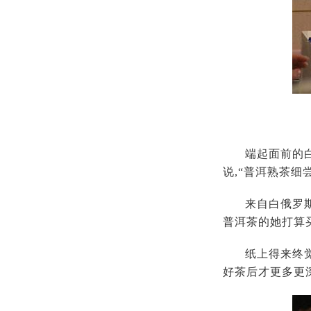
端起面前的
说,“普洱熟茶细
来自白俄罗
普洱茶的她打算
纸上得来终
好茶后才更多更