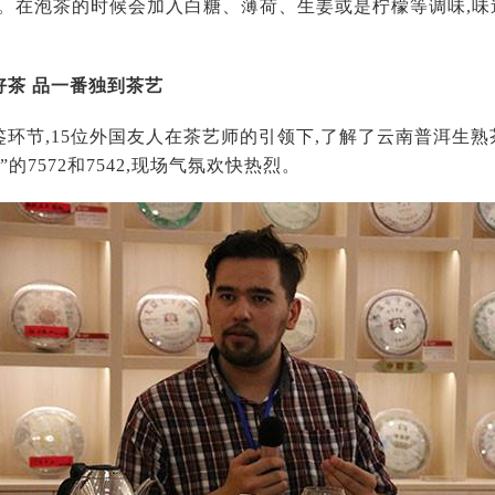
快。在泡茶的时候会加入白糖、薄荷、生姜或是柠檬等调味,味
好茶 品一番独到茶艺
鉴环节,15位外国友人在茶艺师的引领下,了解了云南普洱生熟
的7572和7542,现场气氛欢快热烈。