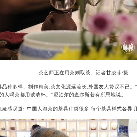
茶艺师正在用茶则取茶。记者甘凌菲/摄
具品种多样、制作精美,茶文化源远流长,外国友人赞叹不已。
家的人喝茶都用玻璃杯。”尼泊尔的查尔斯若有所思地说。
娅感叹道:“中国人泡茶的茶具种类很多,每个茶具样式各异,