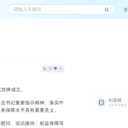
注
大
中
小
式挂牌成立。
AI总结
总书记重要指示精神、落实中
记录阅读笔记
服务保障水平具有重要意义。
慰问、信访接待、权益保障等