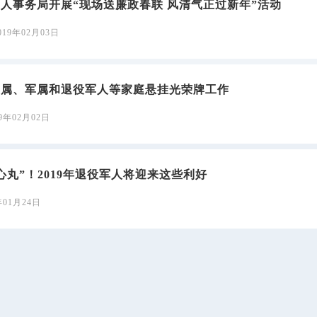
人事务局开展“现场送廉政春联 风清气正过新年”活动
019年02月03日
烈属、军属和退役军人等家庭悬挂光荣牌工作
19年02月02日
心丸”！2019年退役军人将迎来这些利好
年01月24日