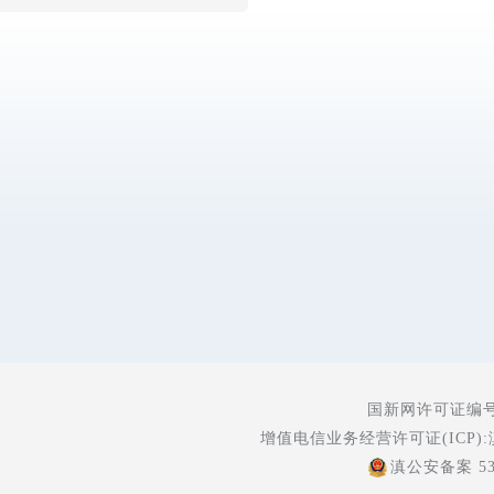
国新网许可证编号:5
增值电信业务经营许可证(ICP):
滇公安备案 530