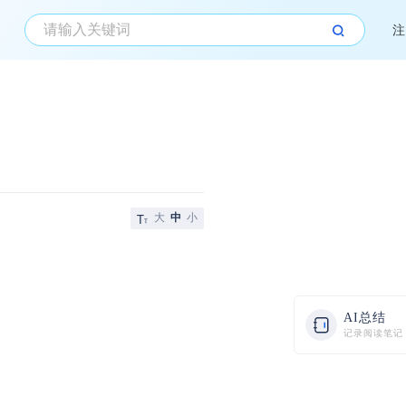
注
大
中
小
AI总结
记录阅读笔记