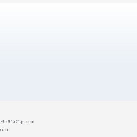
7946＠qq.com
com